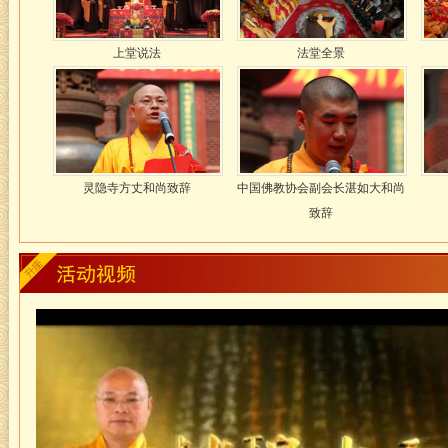
上堂说法
法堂全景
灵隐寺方丈和尚致辞
中国佛教协会副会长湛如大和尚
致辞