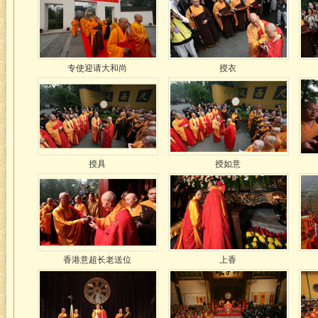
专使迎请大和尚
授衣
授具
授如意
香港意超长老送位
上香