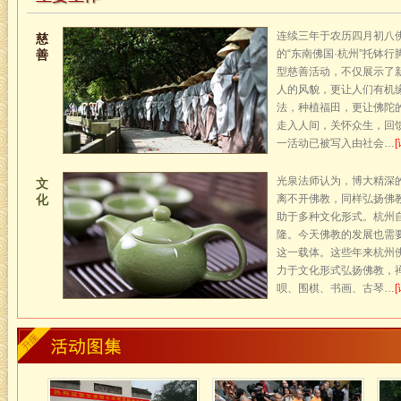
连续三年于农历四月初八
慈
善
的“东南佛国·杭州”托钵行
型慈善活动，不仅展示了
人的风貌，更让人们有机
法，种植福田，更让佛陀
走入人间，关怀众生，回
一活动已被写入由社会…
光泉法师认为，博大精深
文
化
离不开佛教，同样弘扬佛
助于多种文化形式。杭州
隆。今天佛教的发展也需
这一载体。这些年来杭州
力于文化形式弘扬佛教，
呗、围棋、书画、古琴…