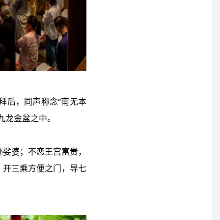
拜后，同声称念“南无本
九龙金盆之中。
迹娑婆；不恋王宫富贵，
，开三乘方便之门，导七