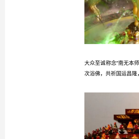
大众至诚称念“南无本
次浴佛，共祈国运昌隆