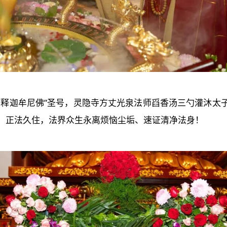
师释迦牟尼佛”圣号，灵隐寺方丈光泉法师舀香汤三勺灌沐太
，正法久住，法界众生永离烦恼尘垢、速证清净法身！