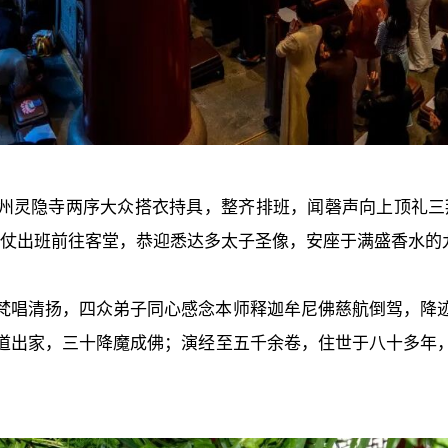
州灵隐寺两序大众搭衣持具，整齐排班，闻磬声向上顶礼三
仪仗出班前往客堂，恭迎悉达多太子圣像，安座于满盛香水的
梵唱清扬，四众弟子同心感念本师释迦牟尼佛慈航倒驾，降
道出家，三十降魔成佛；演经至五千余卷，住世于八十多年