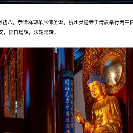
四月初八，恭逢释迦牟尼佛圣诞，杭州灵隐寺于清晨举行丙午
安，佛日增辉，法轮常转。