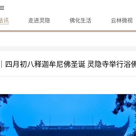
法讯
走进灵隐
佛化生活
云林微视
｜四月初八释迦牟尼佛圣诞 灵隐寺举行浴佛