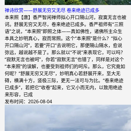
禅诗欣赏——舒展无穷又无尽 卷来绝迹已成多
本来照【唐】香严智闲禅师拟心开口隔山河，寂寞无言也被
诃。舒展无穷又无尽，卷来绝迹已成多。香严祖师有“三照
语”之说，“本来照”即照之体——真如佛性，诸佛所主众生
本具之妙明真心，寂而常照。这个“本来照”是什么？“拟心
开口隔山河”，若要“开口”去说明它，那便隔山隔水，愈说
弥远，越说越不是了。那么就以“不说”来表现它，可以吗？
“寂默无言也被呵”，你若“寂默无言”也错了，同样是对这个
“本来照”的误解，也要受到祖师们的呵斥。那么，它究竟如
何呢？“舒展无穷又无尽”，妙明真心若舒展开来，至大无
碍，横满十方，竖极三际，更无一法可与为比。“卷来绝迹
已成多”，若把它“收卷”起来，它又小而无内，以致用绝迹
来形容，已成
发布时间：2026-08-04