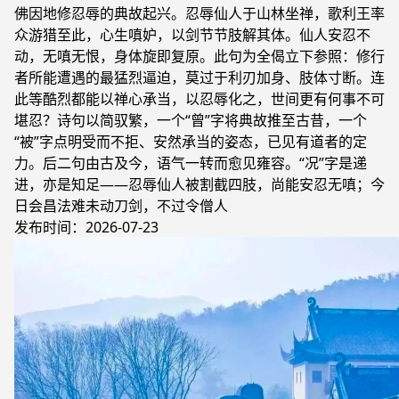
佛因地修忍辱的典故起兴。忍辱仙人于山林坐禅，歌利王率
众游猎至此，心生嗔妒，以剑节节肢解其体。仙人安忍不
动，无嗔无恨，身体旋即复原。此句为全偈立下参照：修行
者所能遭遇的最猛烈逼迫，莫过于利刃加身、肢体寸断。连
此等酷烈都能以禅心承当，以忍辱化之，世间更有何事不可
堪忍？诗句以简驭繁，一个“曾”字将典故推至古昔，一个
“被”字点明受而不拒、安然承当的姿态，已见有道者的定
力。后二句由古及今，语气一转而愈见雍容。“况”字是递
进，亦是知足——忍辱仙人被割截四肢，尚能安忍无嗔；今
日会昌法难未动刀剑，不过令僧人
发布时间：2026-07-23