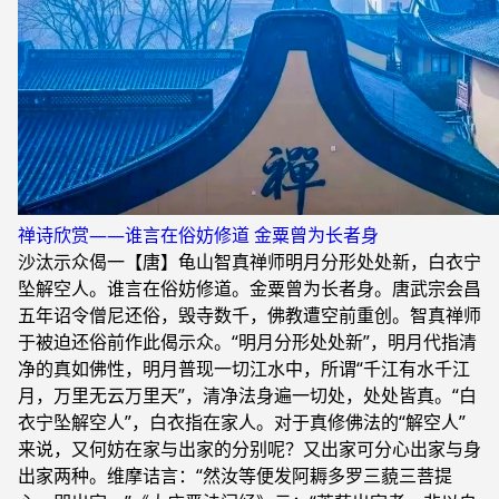
禅诗欣赏——谁言在俗妨修道 金粟曾为长者身
沙汰示众偈一【唐】龟山智真禅师明月分形处处新，白衣宁
坠解空人。谁言在俗妨修道。金粟曾为长者身。唐武宗会昌
五年诏令僧尼还俗，毁寺数千，佛教遭空前重创。智真禅师
于被迫还俗前作此偈示众。“明月分形处处新”，明月代指清
净的真如佛性，明月普现一切江水中，所谓“千江有水千江
月，万里无云万里天”，清净法身遍一切处，处处皆真。“白
衣宁坠解空人”，白衣指在家人。对于真修佛法的“解空人”
来说，又何妨在家与出家的分别呢？又出家可分心出家与身
出家两种。维摩诘言：“然汝等便发阿耨多罗三藐三菩提