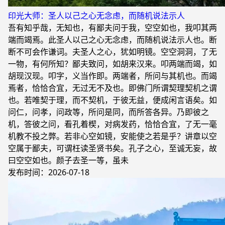
印光大师：圣人以己之心无念虑，而随机说法示人
吾有知乎哉，无知也，有鄙夫问于我，空空如也，我叩其两
端而竭焉。此圣人以己之心无念虑，而随机说法示人也。断
断不可会作谦词。夫圣人之心，犹如明镜。空空洞洞，了无
一物，有何所知？鄙夫致问，如胡来汉来。叩两端而竭，如
胡现汉现。叩字，义当作即。两端者，所问与其机也。而竭
焉者，恰恰合宜，无过无不及也。即佛门所谓契理契机之谓
也。若唯契于理，而不契机，于彼无益，便成闲言语矣。如
问仁，问孝，问政等，所问是同，而所答各异。乃即彼之
机，答彼之问，看孔着楔，对病发药，恰恰合宜，了无一毫
机教不投之弊。若非心空如镜，安能使之若是乎？讲章以空
空属于鄙夫，可谓枉读圣贤书矣。孔子之心，至诚无妄，故
曰空空如也。颜子去圣一等，虽未
发布时间：2026-07-18