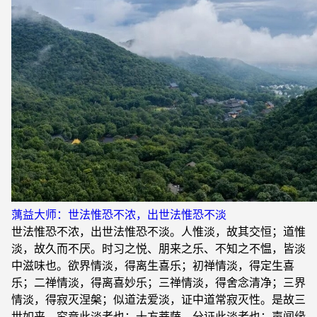
蕅益大师：世法惟恐不浓，出世法惟恐不淡
世法惟恐不浓，出世法惟恐不淡。人惟淡，故其交恒；道惟
淡，故久而不厌。时习之悦、朋来之乐、不知之不愠，皆淡
中滋味也。欲界情淡，得离生喜乐；初禅情淡，得定生喜
乐；二禅情淡，得离喜妙乐；三禅情淡，得舍念清净；三界
情淡，得寂灭涅槃；似道法爱淡，证中道常寂灭性。是故三
世如来，究竟此淡者也；十方菩萨，分证此淡者也；声闻缘