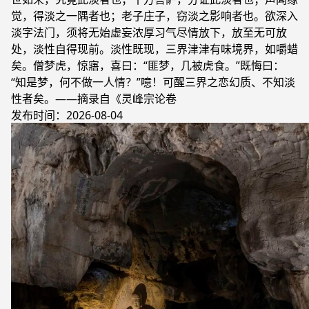
觉，得淡之一隅者也；老子庄子，窃淡之影响者也。欲深入
淡字法门，须将无始虚妄浓厚习气尽情放下，放至无可放
处，淡性自得现前。淡性既现，三界津津有味境界，如嚼蜡
矣。僧梦虎，惊寤，喜曰：“匪梦，几被虎食。”既悔曰：
“知是梦，何不做一人情？”噫！可醒三界之恋幻质、不知淡
性者矣。——摘录自《灵峰宗论卷
发布时间：2026-08-04