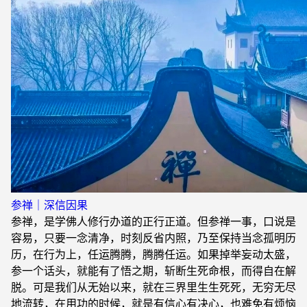
参禅｜深信因果
参禅，是学佛人修行办道的正行正道。但参禅一事，口说是
容易，只要一念清净，时刻反省内照，乃至保持当念孤明历
历，在行为上，任运腾腾，腾腾任运。如果掉举妄动太盛，
参一个话头，就能有了悟之期，斩断生死命根，而得自在解
脱。可是我们从无始以来，就在三界里生生死死，无穷无尽
地流转，在用功的时候，就是有信心有决心，也难免有烦恼