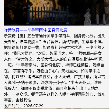
禅诗欣赏——举手攀南斗 回身倚北辰
示寂诗【唐】五台智通禅师举手攀南斗，回身倚北辰。出头
天外见，谁是我般人？五台智通，唐代禅僧，生卒年不详。
据景德传灯录卷十载，智通参礼归宗智常求法。一夕突然大
呼：“我已大悟也。”次日，智常问之，答：“师姑原来是女
人作。”智常许之。大彻大悟之人的自在洒脱在此诗中可见
一斑。“举手攀南斗，回身倚北辰”，禅师已经彻悟，随缘自
在，“宇宙存乎手，万物由乎心”，天地虽大，如同掌中之
物。何以故？诸法本自性空，小大无碍，广狭共融，所以古
人说“芥子纳于须弥，须弥纳于芥子”。“出头天外见，谁是
我般人”，禅师不仅南攀北倚，而且竟把头伸出了天地之
外，一览众境。哪里还有这样的人呢？禅师圆觉妙心，傲兀
宇宙，舍我其谁！
发布时间：2026-07-29