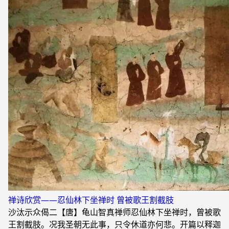
禅诗欣赏——忍仙林下坐禅时 曾被歌王割截肢
沙汰示众偈二【唐】龟山智真禅师忍仙林下坐禅时，曾被歌
王割截肢。况我圣朝无此事，只令休道亦何悲。开篇以释迦