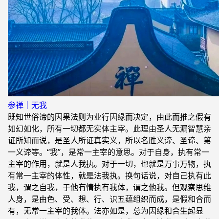
参禅｜无我
既知世俗谛的因果法则为业行因缘而决定，由此而推之假有
如幻如化，所有一切都无实体主宰。此理由圣人无漏智慧亲
证所知而说，是圣人所证真实义，所以名胜义谛、圣谛、第
一义谛等。“我”，是常一主宰的意思。对于自身，执有常一
主宰的作用，就是人我执。对于一切，也就是万事万物，执
有常一主宰的体性，就是法我执。换句话说，对自己执有此
我，谓之自我，于他有情执有我体，谓之他我。但观察思维
人身，是由色、受、想、行、识五蕴组织而成，是假和合而
有，无常一主宰的我体。法亦如是，总为因缘和合生起显