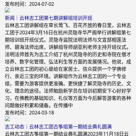
发布时间：2024-07-02
新闻｜云林志工团第七期讲解组培训开班
云林志工团讲解组在草长莺飞、百花齐放的春日里，云林志
工团于2024年3月16日在杭州灵隐寺华严阁举行讲解组第七
期培训班开班仪式。灵隐寺监院法明法师与文宣部相莲法
师、碧海法师出席，讲解组导师胡亚利老师主持开班仪式。
法明法师首先为志工介绍了杭州灵隐寺的历史和寺院在僧才
培养、数字化管理、弘法利生等方面的发展情况。他说，成
立云林志工团的初心是给在家居士、信众提供一个学佛修
行、亲近三宝的环境。讲解组作为云林志工团的一个专业
组，需要为游客提供更准确、更快捷了解灵隐寺的历史、文
化、理念的途径。法师勉励新学员在培训初期安下心好好学
习，在佛教的基础知识、礼仪等方面为今后解答游客的各种
问题做好积累和储备。在传播中
发布时间：2024-03-18
志工动态｜云林志工团古筝组第一期结业典礼圆满
云林志工团古筝组第一期结业典礼圆满2023年11月18日云