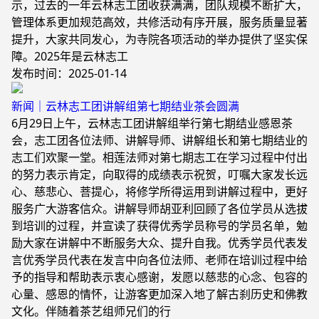
示，过去的一年云林志工团收获满满，团队规模不断扩大，
管理体系更加规范高效，共修活动有序开展，服务质量显著
提升，大家共同发心，为寺院各项活动的举办提供了坚实保
障。2025年是云林志工
发布时间：2025-01-14
新闻｜云林志工团讲解组第七期结业茶会圆满
6月29日上午，云林志工团讲解组举行第七期结业感恩茶
会，志工团各位法师、讲解导师、讲解组长和第七期结业的
志工们欢聚一堂。相莲法师对第七期志工在学习过程中付出
的努力表示肯定，向取得的成绩表示祝贺，叮嘱大家发长远
心、慈悲心、菩提心，将修学所得运用到讲解过程中，更好
服务广大游客信众。讲解导师胡亚利回顾了各位学员从选拔
到培训的过程，并宣读了获得优秀学员称号的学员名单，勉
励大家在讲解中不断服务大众、提升自我。优秀学员代表发
言优秀学员代表在发言中向各位法师、老师在培训过程中给
予的指导和帮助表示衷心感谢，发愿以慈悲的心念、包容的
心量、感恩的情怀，让游客更加深入地了解古刹历史和佛教
文化。伴随着茶艺组师兄们的行