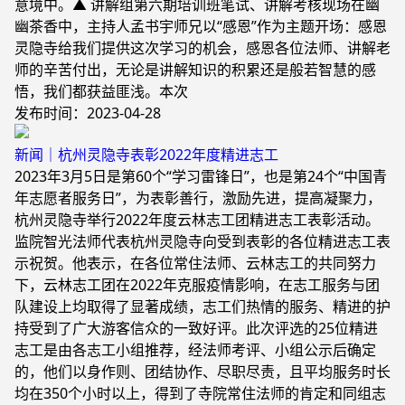
意境中。▲ 讲解组第六期培训班笔试、讲解考核现场在幽
幽茶香中，主持人孟书宇师兄以“感恩”作为主题开场：感恩
灵隐寺给我们提供这次学习的机会，感恩各位法师、讲解老
师的辛苦付出，无论是讲解知识的积累还是般若智慧的感
悟，我们都获益匪浅。本次
发布时间：2023-04-28
新闻｜杭州灵隐寺表彰2022年度精进志工
2023年3月5日是第60个“学习雷锋日”，也是第24个“中国青
年志愿者服务日”，为表彰善行，激励先进，提高凝聚力，
杭州灵隐寺举行2022年度云林志工团精进志工表彰活动。
监院智光法师代表杭州灵隐寺向受到表彰的各位精进志工表
示祝贺。他表示，在各位常住法师、云林志工的共同努力
下，云林志工团在2022年克服疫情影响，在志工服务与团
队建设上均取得了显著成绩，志工们热情的服务、精进的护
持受到了广大游客信众的一致好评。此次评选的25位精进
志工是由各志工小组推荐，经法师考评、小组公示后确定
的，他们以身作则、团结协作、尽职尽责，且平均服务时长
均在350个小时以上，得到了寺院常住法师的肯定和同组志