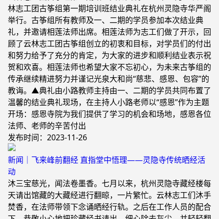
林志工团古筝组第一期培训班结业典礼在杭州灵隐寺华严阁
举行。古筝组所有教师及一、二期的学员参加本次结业典
礼，并邀请相莲法师出席。相莲法师为志工们做了开示，回
顾了云林志工团古筝组创立的初衷和目标，对学员们的付出
和努力给予了充分的肯定，为大家的进步和顺利结业表示祝
贺和欢喜。相莲法师也希望大家不忘初心，为未来古筝组的
传承继续精进努力并谨记光泉大和尚“慈悲、感恩、包容”的
教诲。▲典礼由小路教师主持由一、二期的学员共同布置了
温馨的结业典礼现场，在主持人小路老师以“感恩”作为主题
开场：感恩寺院为我们提供了学习的机会和场地，感恩各位
法师、老师的辛苦付出
发布时间：2023-11-26
新闻｜飞来峰前翻经 直指堂中悟理——灵隐寺传统晒经活
动
沐三宝慈光，闻法卷墨香。七月以来，杭州灵隐寺藏经楼每
天请出馆藏的大藏经进行翻晾，一片繁忙。云林志工们沐手
焚香，在法师带领下念诵晒经行轨。之后在工作人员的配合
下，恭敬小心地把珍藏经书请出，细心除去灰尘，并轻轻翻