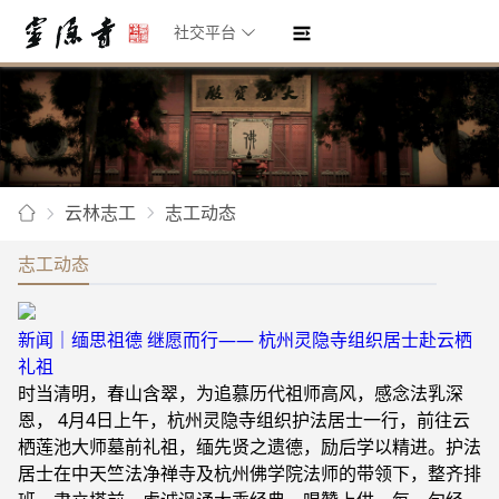
社交平台
云林志工
志工动态
志工动态
新闻｜缅思祖德 继愿而行—— 杭州灵隐寺组织居士赴云栖
礼祖
时当清明，春山含翠，为追慕历代祖师高风，感念法乳深
恩， 4月4日上午，杭州灵隐寺组织护法居士一行，前往云
栖莲池大师墓前礼祖，缅先贤之遗德，励后学以精进。护法
居士在中天竺法净禅寺及杭州佛学院法师的带领下，整齐排