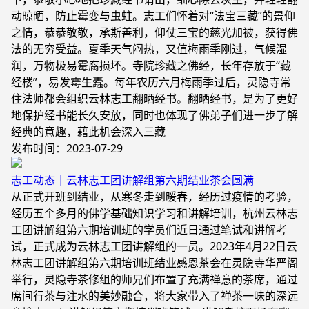
动晾晒，防止霉变与虫蛀。志工们怀着对“法宝三藏”的景仰
之情，恭恭敬敬，承斯善利，仰仗三宝的慈光加被，获得佛
法的无穷受益。夏季天气闷热，又值梅雨季刚过，气候湿
润，万物极易霉腐损坏。寺院珍藏之佛经，长年存放于“藏
经楼”，易发霉生蠹。每年农历六月梅雨季过后，灵隐寺常
住法师都会组织云林志工翻晒经书。翻晒经书，是为了更好
地保护经书能长久安放，同时也体现了佛弟子们进一步了解
经典的意趣，藉此机会深入三藏
发布时间：2023-07-29
志工动态｜云林志工团讲解组第六期结业茶会圆满
从正式开班到结业，从寒冬走到暖春，经历过疫情的考验，
经历五个多月的佛学基础知识学习和讲解培训，杭州云林志
工团讲解组第六期培训班的学员们近日通过笔试和讲解考
试，正式成为云林志工团讲解组的一员。2023年4月22日云
林志工团讲解组第六期培训班结业感恩茶会在灵隐寺华严阁
举行，灵隐寺茶修组的师兄们布置了充满禅意的茶席，通过
席间行茶与注水的美妙融合，将大家带入了禅茶一味的深远