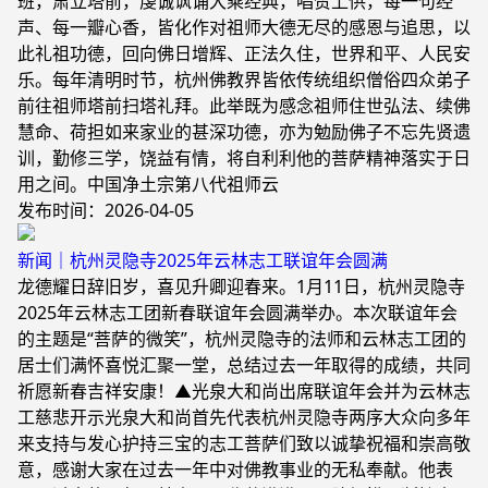
班，肃立塔前，虔诚讽诵大乘经典，唱赞上供，每一句经
声、每一瓣心香，皆化作对祖师大德无尽的感恩与追思，以
此礼祖功德，回向佛日增辉、正法久住，世界和平、人民安
乐。每年清明时节，杭州佛教界皆依传统组织僧俗四众弟子
前往祖师塔前扫塔礼拜。此举既为感念祖师住世弘法、续佛
慧命、荷担如来家业的甚深功德，亦为勉励佛子不忘先贤遗
训，勤修三学，饶益有情，将自利利他的菩萨精神落实于日
用之间。中国净土宗第八代祖师云
发布时间：2026-04-05
新闻｜杭州灵隐寺2025年云林志工联谊年会圆满
龙德耀日辞旧岁，喜见升卿迎春来。1月11日，杭州灵隐寺
2025年云林志工团新春联谊年会圆满举办。本次联谊年会
的主题是“菩萨的微笑”，杭州灵隐寺的法师和云林志工团的
居士们满怀喜悦汇聚一堂，总结过去一年取得的成绩，共同
祈愿新春吉祥安康！▲光泉大和尚出席联谊年会并为云林志
工慈悲开示光泉大和尚首先代表杭州灵隐寺两序大众向多年
来支持与发心护持三宝的志工菩萨们致以诚挚祝福和崇高敬
意，感谢大家在过去一年中对佛教事业的无私奉献。他表