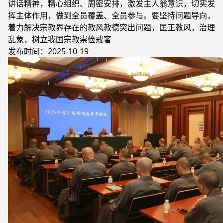
讲话精神，精心组织、周密安排，激发主人翁意识，切实发
挥主体作用，做到全员覆盖、全员参与。要坚持问题导向，
着力解决宗教界存在的教风教德突出问题，匡正教风，治理
乱象，树立我国宗教崇俭戒奢
发布时间：2025-10-19