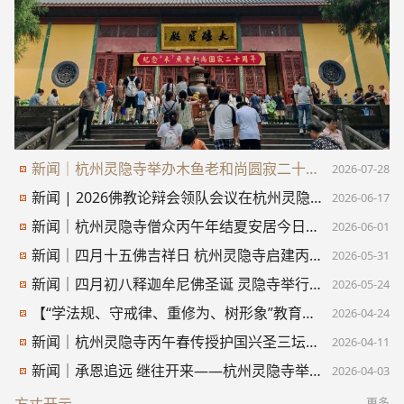
新闻｜杭州灵隐寺举办木鱼老和尚圆寂二十周年纪念法会
2026-07-28
新闻 | 2026佛教论辩会领队会议在杭州灵隐寺召开
2026-06-17
新闻｜杭州灵隐寺僧众丙午年结夏安居今日开始
2026-06-01
新闻｜四月十五佛吉祥日 杭州灵隐寺启建丙午年“结夏安居·共修华严”法会
2026-05-31
新闻｜四月初八释迦牟尼佛圣诞 灵隐寺举行浴佛法会​
2026-05-24
【“学法规、守戒律、重修为、树形象”教育活动】杭州灵隐寺举办2026年度僧众培训
2026-04-24
新闻｜杭州灵隐寺丙午春传授护国兴圣三坛大戒法会圆满
2026-04-11
新闻｜承恩追远 继往开来——杭州灵隐寺举办建寺1700周年纪念活动
2026-04-03
更多