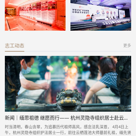
志工动态
更多
新闻｜缅思祖德 继愿而行—— 杭州灵隐寺组织居士赴云栖礼祖
时当清明，春山含翠，为追慕历代祖师高风，感念法乳深恩， 4月4日上
午，杭州灵隐寺组织护法居士一行，前往云栖莲池大师墓前礼祖，缅先贤