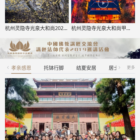
杭州灵隐寺光泉大和尚2025年元旦对云林志工的新年祝福
杭州灵隐寺光泉大和尚甲辰春节贺词
孝亲感恩
托钵行脚
结夏安居
居士回堂
更多