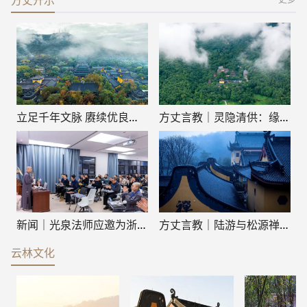
方丈开示
立足千年文脉 赓续优良传统 杭州灵隐寺1700年佛教中国化实践之路
方丈言教｜灵隐清供：缘起于慈悲之心，植根于因果之理，体现于清净之行
新闻｜光泉法师应邀为浙江省第二届宗教界“双通”人才研修班作专题讲座
方丈言教｜陆游与松源禅师的交往
云林文化