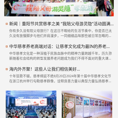
新闻｜重阳节共赏慈孝之美 “我陪父母游灵隐”活动圆满落幕
你有多久没有陪父母旅行？在这日不暇给的生活节奏中，你是否已太
久没有放慢脚步与他们并肩漫步，一同细细品味那些被日常忽略的沿
途美景与温馨时光？10月11日重阳节当天，由第十届中华慈孝文化节
组委会携手杭州西湖风景名胜区灵隐管理处共同推出“我陪父母游灵
中华慈孝养老高端对话：让慈孝文化成为最IN的养老潮流！
隐”孝亲游活动如期举行。20多个家庭、50余人受邀参加了此次活动。
中华慈孝文化是一种深植于民族血脉中的精神力量跨越千年，历久弥
大家一同搭乘杭州7路公交车向着灵隐寺的方向缓缓前行，一路上欢声
新随着社会结构的转型发展养老问题成为我们不得不面对的重大课题8
笑语。“这条是西溪路，不久后穿过灵溪隧道，我们就能抵达灵隐寺
月20日下午中华慈孝养老论坛在浙江杭州举办众多专家学者相聚为如
了。”杭州市民杨月芳指着窗外和她的父母介绍道。作为一位文旅博
何实现“老者安之”进行了深刻探讨凝聚起更多的智慧与力量 盘古智库
海内外齐聚！这些人让我们相信美好…
主，杨月芳在国庆假期带着家人一同前往风景秀丽的九华山旅行。她
老龄社会研究院首席专家、老龄社会30人论坛发起人、中国老年保健
分享道，“我在社交平台上看到了‘我陪父母游灵隐’
十年弦歌不辍，慈孝绵延不绝8月20日2024年第十届中华慈孝文化节
协会康养分会会长梁春晓作活动主持人，他表示，慈孝文化，作为中
在浙江杭州举行勾勒慈孝群像，诠释良善力量以典型力量弘扬慈孝之
华民族的传统美德，穿越千年的时光，依然熠熠生辉。它不仅是家庭
光在历史的长河中，慈孝如同一股温暖的细流，滋养着中华民族的精
和睦的基石，更是社会和谐的纽带。在当今社会，随着老龄化趋势的
神家园，它不仅是传统美德的璀璨明珠，更是连接每一个中华儿女心
加剧，如何让老年人安享晚年，成为我们共同的责任与使命。北京师
灵的桥梁。 树立慈孝榜样，传递无尽温情。今年入选的慈孝人物/团
范大学中国公益研究院理事长、创始院长，民政部原社会
体来自海内外各行各业，在各自的领域内熠熠生辉，共同承载并弘扬
着中华民族深厚的慈孝精神。 他们是：连续10多年为儿童提供免费午
餐助其健康成长的“免费午餐”项目40多年锱积铢累为家乡捐资助学的
浙籍港胞张杰让老年群体享受数字时代带来的便捷科普防诈骗知识的