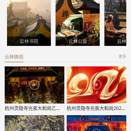
云林书院
云林公益
云林禅
云林微视
更多
杭州灵隐寺光泉大和尚乙巳春节贺词
杭州灵隐寺光泉大和尚2025年新年致辞