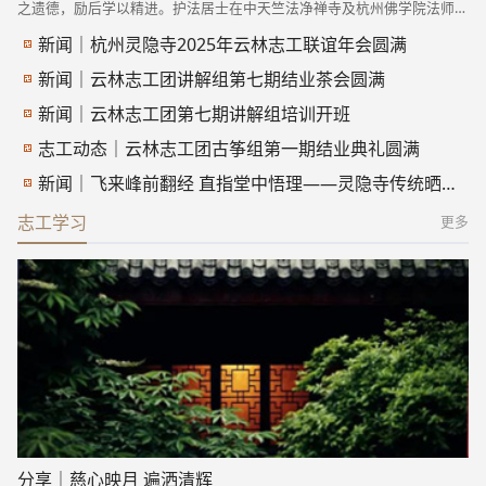
之遗德，励后学以精进。护法居士在中天竺法净禅寺及杭州佛学院法师的
带领下，整齐排班，肃立塔前，虔诚讽诵大乘经典，唱赞上供，每一句经
新闻｜杭州灵隐寺2025年云林志工联谊年会圆满
声、每一瓣心香，皆化作对祖师大德无尽的感恩与追思，以此礼祖功德，
回向佛日增辉、正法久住，世界和平、人民安乐。每年清明时节，杭州佛
新闻｜云林志工团讲解组第七期结业茶会圆满
教界皆依传统组织僧俗四众弟子前往祖师塔前扫塔礼拜。此举既为感念祖
师住世弘法、续佛慧命、荷担如来家业的甚深功德，亦为勉励佛子不忘先
新闻｜云林志工团第七期讲解组培训开班
贤遗训，勤修三学，饶益有情，将自利利他的菩萨精神落实于日用之间。
志工动态｜云林志工团古筝组第一期结业典礼圆满
中国净土宗第八代祖师云
新闻｜飞来峰前翻经 直指堂中悟理——灵隐寺传统晒经活动
志工学习
更多
分享｜慈心映月 遍洒清辉