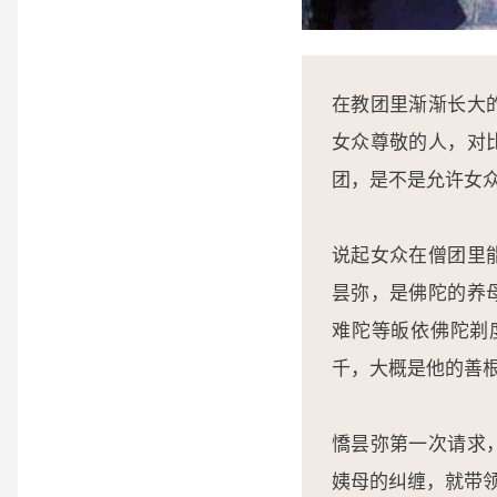
在教团里渐渐长大
女众尊敬的人，对
团，是不是允许女
说起女众在僧团里
昙弥，是佛陀的养
难陀等皈依佛陀剃
千，大概是他的善
憍昙弥第一次请求
姨母的纠缠，就带