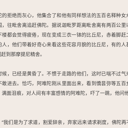
陀的拒绝而灰心，他集合了和他有同样想法的五百名释种女
国，往毗舍离追赶佛陀。据说迦毗罗距离毗舍离有两百公里
下楼都会觉得疲倦，现在变成三衣一钵的比丘尼，赤着脚赶
的人，他们带着好奇心来看这些花容月貌的比丘尼，有的人
们赶到那摩提尼精舍。
时候，已经是黄昏了。不惯于走路的他们，这时已喘不过气
不敢进去。恰巧，阿难陀刚从里面出来，看到憍昙弥等五百
，满面泪痕，对人间有丰富感情的阿难陀，吓了一跳，他问他
：“我们是为了求道，割爱辞亲，弃家远来请求剃度，佛陀再