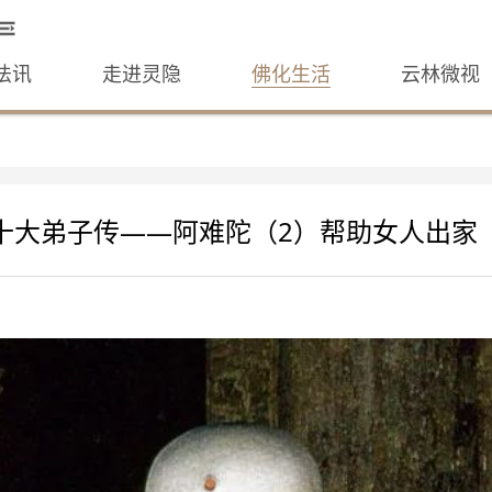
法讯
走进灵隐
佛化生活
云林微视
十大弟子传——阿难陀（2）帮助女人出家