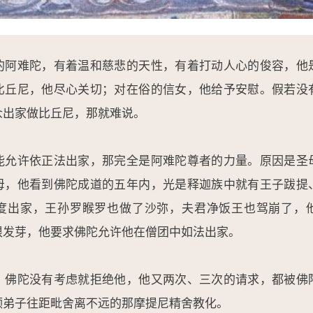
的阿难陀，有着温和慈悲的天性，有着打动人心的俊容，他
比丘尼，他尽心关切；对在俗的信女，他给予安慰。假若没
众出家做比丘尼，那就难说。
能允许依正法出家，那完全是阿难陀尊者的力量。原因是圣
母，他看到佛陀成道的五年内，光是释迦族中就有王子跋提
度出家，王孙罗睺罗也做了沙弥，夫君净饭王也驾崩了，
根发芽，他要求佛陀允许他在僧团中如法出家。
，佛陀没有考虑就拒绝他，他又两次、三次的请求，都被佛
领弟子往距毗舍离不远的那摩提尼精舍教化。