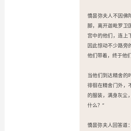
憍昙弥夫人不因佛
脚，离开迦毗罗卫
宫中的他们，连上
因此惊动不少路旁
他们带着，终于他
当他们到达精舍的
徘徊在精舍门外，
的服装，满身灰尘
什么？”
憍昙弥夫人回答道