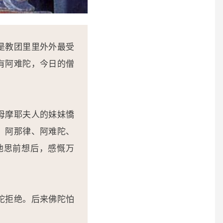
是教团里里外外最受
有阿难陀，今日的僧
母摩耶夫人的妹妹憍
、阿那律、阿难陀、
他思前想后，感慨万
陀拒绝。后来佛陀怕