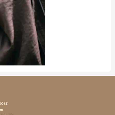
0013)
om