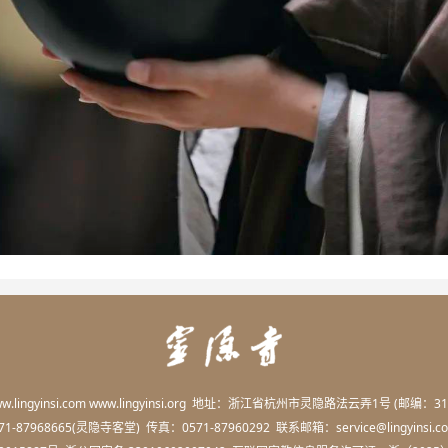
.lingyinsi.com www.lingyinsi.org 地址：浙江省杭州市灵隐路法云弄1号 (邮编：31
1-87968665(灵隐寺客堂) 传真：0571-87960292 联系邮箱：service@lingyinsi.c