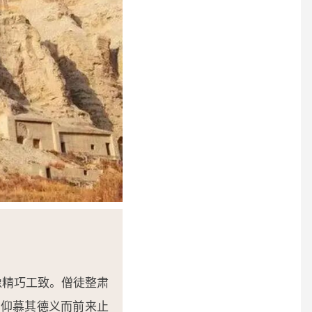
像精巧工致。僧徒整肃
士仰慕其德义而前来止