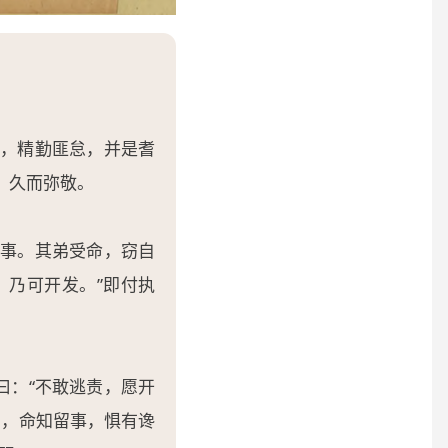
，精勤匪怠，并是耆
，久而弥敬。
事。其弟受命，窃自
，乃可开发。”即付执
曰：“不敢逃责，愿开
方，命知留事，惧有谗