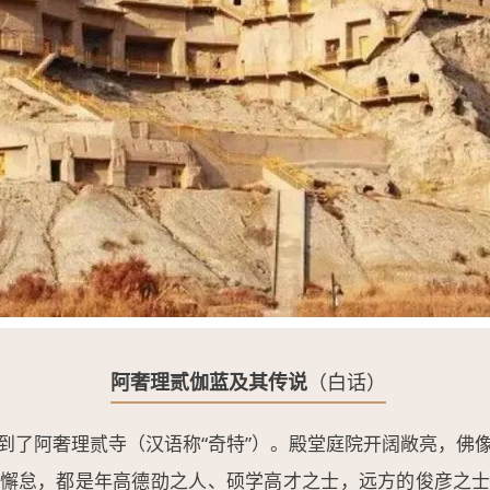
阿奢理贰伽蓝及其传说
（白话）
到了阿奢理贰寺（汉语称“奇特”）。殿堂庭院开阔敞亮，佛
懈怠，都是年高德劭之人、硕学高才之士，远方的俊彦之