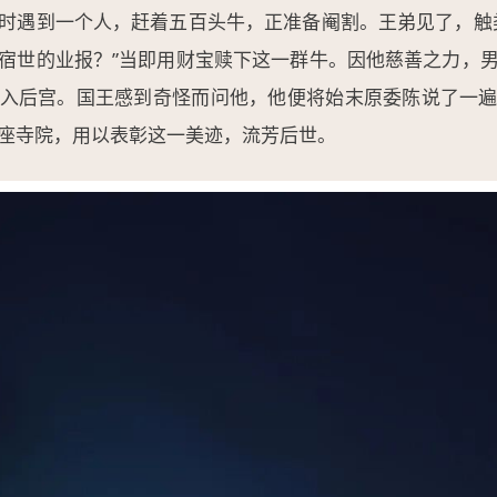
时遇到一个人，赶着五百头牛，正准备阉割。王弟见了，触
宿世的业报？”当即用财宝赎下这一群牛。因他慈善之力，
入后宫。国王感到奇怪而问他，他便将始末原委陈说了一
座寺院，用以表彰这一美迹，流芳后世。