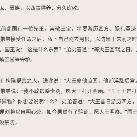
庶、豪族，以四事供养，愈久愈敬。
从前此国有一位先王，崇敬三宝，将要游历四方、瞻礼圣迹
弟弟接受任命之后，私下自己割去男根，以防患于未萌之
。国王说：“这是什么东西？”弟弟答道：“等大王回驾之日，
随军掌管守护。
有构陷祸害之人，进谗说：“大王命他监国，他却淫乱后宫
弟弟说：“我不敢逃避责罚，愿大王打开金函。”国王于是
等异物？你想要说明什么？”弟弟答道：“大王昔日游历四方
便割势以自明心迹。如今果然有了验证，愿大王明察。”国
设禁防。