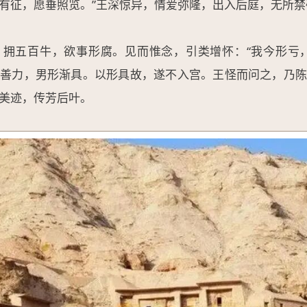
有征，愿垂照览。”王深惊异，情爱弥隆，出入后庭，无所禁
，拥五百牛，欲事形腐。见而惟念，引类增怀：“我今形亏，
慈善力，男形渐具。以形具故，遂不入宫。王怪而问之，乃陈
美迹，传芳后叶。