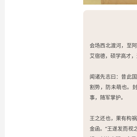
会场西北渡河，至
艾宿德，硕学高才，
闻诸先志曰：昔此
割势，防未萌也。封
事，随军掌护。
王之还也，果有构祸
金函。”王遂发而视