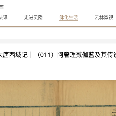
法讯
走进灵隐
佛化生活
云林微视
大唐西域记｜（011）阿奢理贰伽蓝及其传