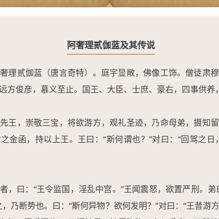
阿奢理贰伽蓝及其传说
阿奢理贰伽蓝（唐言奇特）。庭宇显敞，佛像工饰。僧徒肃穆
远方俊彦，慕义至止。国王、大臣、士庶、豪右，四事供养
国先王，崇敬三宝，将欲游方，观礼圣迹，乃命母弟，摄知留
之金函，持以上王。王曰：“斯何谓也？”对曰：“回驾之日
者，曰：“王令监国，淫乱中宫。”王闻震怒，欲置严刑。弟
之，乃断势也。曰：“斯何异物？欲何发明？”对曰：“王昔游