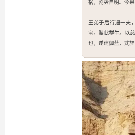
祸，割势自明。今果
王弟于后行遇一夫
宝，赎此群牛。以
也，遂建伽蓝，式旌