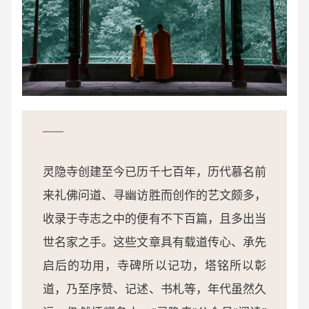
灵隐寺创建至今已历千七百年，历代慕名前
来礼佛问道、寻幽访胜而创作的艺文颇多，
收录于寺志之中的便有不下百篇，且多出当
世名家之手。这些文章具有载道传心、承先
启后的功用，寺碑所以记功，塔铭所以彰
道，乃至序赞、记述、书札等，年代虽然久