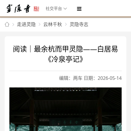
社交平台
走进灵隐
云林千秋
灵隐寺志
阅读｜最余杭而甲灵隐——白居易
《冷泉亭记》
编辑：两车 日期：2026-05-14