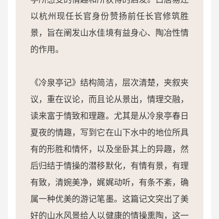
以杭州现任长官身份赞扬前任长官修筑胜
景，旨在阐发山水佳境有益身心、陶冶性情
的作用。
《冷泉亭记》结构简洁，层次清楚，夹叙夹
议，重在议论，而且论从景出，情理交融，
读来富于情致和理趣。尤其是从冷泉亭春日
夏夜的情趣，写到它在山下水中的地位所具
有的形胜和情怀，以及坐卧其上的异趣，然
后归结于情操的潜移默化，有情有景，有理
有致，清婉美净，娓娓动听，有条不紊，确
属一种优美的游记笔墨。这篇记文突出了美
好的山水风景给人以健康的情操熏陶，这一