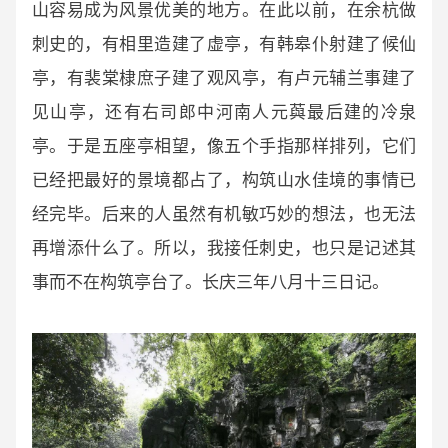
山容易成为风景优美的地方。在此以前，在余杭做
刺史的，有相里造建了虚亭，有韩皋仆射建了候仙
亭，有裴棠棣庶子建了观风亭，有卢元辅兰事建了
见山亭，还有右司郎中河南人元藇最后建的冷泉
亭。于是五座亭相望，像五个手指那样排列，它们
已经把最好的景境都占了，构筑山水佳境的事情已
经完毕。后来的人虽然有机敏巧妙的想法，也无法
再增添什么了。所以，我接任刺史，也只是记述其
事而不在构筑亭台了。长庆三年八月十三日记。