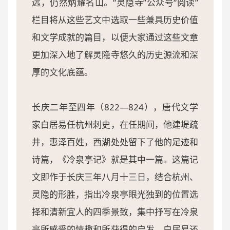
远，仍然炳耀名山。“灵隐寺”公众号“阅读”
栏目将从这些艺文中选取一些兼具历史价值
和文学成就的篇目，以便大家通过这些文章
更加深入地了解灵隐寺悠久的历史源流和深
厚的文化底蕴。
长庆二年至四年（822—824），唐代文学
家白居易任杭州刺史，在任期间，他建堤疏
井，惠泽百姓，西湖处处留下了他的足迹和
诗篇，《冷泉亭记》就是其中一篇。这篇记
文即作于长庆三年八月十三日，结合杭州、
灵隐的形胜，指出冷泉亭眼光独到的位置选
择和清新宜人的四季景致，集中抒写在冷泉
亭所感受的情趣和所获得的启发。白居易还