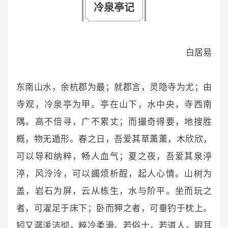
冷泉亭记
白居易
东南山水，余杭郡为最；就郡言，灵隐寺为尤；由
寺观，冷泉亭为甲。亭在山下，水中央，寺西南
隅。高不倍寻，广不累丈；而撮奇得要，地搜胜
概，物无遁形。春之日，吾爱其草薰薰，木欣欣，
可以导和纳粹，畅人血气；夏之夜，吾爱其泉渟
渟，风泠泠，可以蠲烦析酲，起人心情。山树为
盖，岩石为屏，云从栋生，水与阶平。坐而玩之
者，可濯足于床下；卧而狎之者，可垂钓于枕上。
矧又潺湲洁彻，粹冷柔滑。若俗士，若道人，眼耳