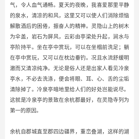
气，令人血气通畅。夏天的夜晚，我喜爱那里平静
的泉水，清凉的和风，这里又可以使人们消除烦恼
解散酒后的困倦，振奋人的精神。灵隐山上的树木
为伞盖，岩石为屏风，云彩由亭梁处升起，涧水与
亭阶持平。坐在亭中赏玩，可以在坐榻前洗足；躺
在亭中赏玩，又可以在枕边垂钓。况且水流舒缓明
澈而又清凉纯净。无论是俗人还是出家人看见冷泉
亭水，不必去洗涤，便会将眼、耳、心、舌的尘垢
清除掉了。冷泉亭暗地里给人们的好处岂能说尽。
这就是冷泉亭的景致在余杭郡最好，在灵隐寺列为
第一的原因。
余杭自郡城直至郡四边疆界，重峦叠湖，这样的湖