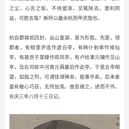
之尘，心舌之垢，不待盥涤，见辄除去。潜利阴
益，可胜言哉？斯所以最余杭而甲灵隐也。
杭自郡城抵四封，丛山复湖，易为形胜。先是，领
郡者，有相里尹造作虚白亭，有韩仆射皋作候仙
亭，有裴庶子棠棣作观风亭，有卢给事元辅作见山
亭，及右司郎中河南元藇最后作此亭。于是五亭相
望，如指之列，可谓佳境殚矣，能事毕矣。后来者
虽有敏心巧目，无所加焉。故吾继之，述而不作。
长庆三年八月十三日记。