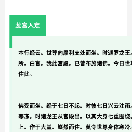
龙宫入定
本行经云。世尊向摩利支处而坐。时迦罗龙王
所。白言。我此宫殿。已曾布施诸佛。今日世
住此。
佛受而坐。经于七日不起。时彼七日兴云注雨
寒冻。
时诸龙王从宫殿出。以其大身七重围绕
上。作于大盖。嶷然而住。莫令世尊身体寒冷