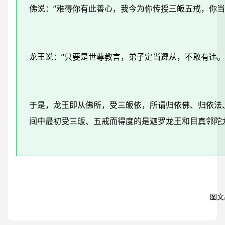
佛说：“难得你有此善心，我今为你传授三皈五戒，你当
龙王说：“只要是世尊教言，弟子定当遵从，不敢有违。
于是，龙王即从佛所，受三皈依，所谓归依佛、归依法
间中最初受三皈、五戒而得度的是迦罗龙王和目真邻陀
图文