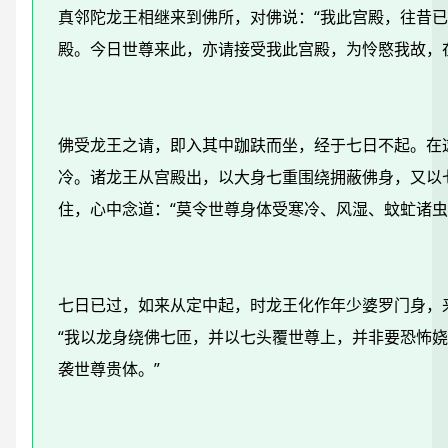
真邻陀龙王相继来到佛所，对佛说：“我此宫殿，往昔
殿。今日世尊来此，亦请接受我此宫殿，为怜愍我故，
佛受龙王之请，即入其中跏趺而坐，经于七日不起。在
冷。诸龙王从宫殿出，以大身七重围绕拥蔽佛身，又以
住，心中念道：“莫令世尊身体受寒冷、风湿、蚊虻诸虫
七日已过，如来从定中起，时龙王化作年少婆罗门身，
“我以龙身绕佛七匝，并以七头覆世尊上，并非要恐怖
袭世尊贵体。”