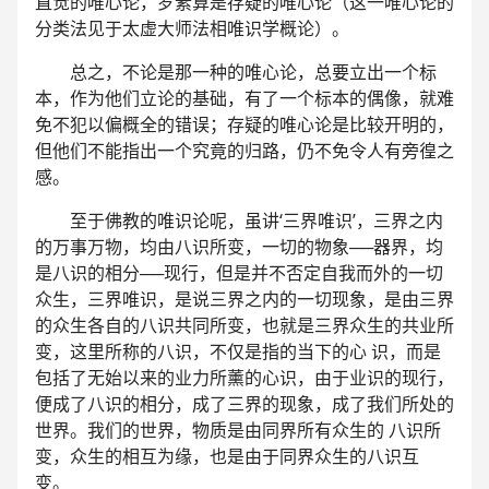
直觉的唯心论，罗素算是存疑的唯心论（这一唯心论的
分类法见于太虚大师法相唯识学概论）。
总之，不论是那一种的唯心论，总要立出一个标
本，作为他们立论的基础，有了一个标本的偶像，就难
免不犯以偏概全的错误；存疑的唯心论是比较开明的，
但他们不能指出一个究竟的归路，仍不免令人有旁徨之
感。
至于佛教的唯识论呢，虽讲‘三界唯识’，三界之内
的万事万物，均由八识所变，一切的物象──器界，均
是八识的相分──现行，但是并不否定自我而外的一切
众生，三界唯识，是说三界之内的一切现象，是由三界
的众生各自的八识共同所变，也就是三界众生的共业所
变，这里所称的八识，不仅是指的当下的心 识，而是
包括了无始以来的业力所薰的心识，由于业识的现行，
便成了八识的相分，成了三界的现象，成了我们所处的
世界。我们的世界，物质是由同界所有众生的 八识所
变，众生的相互为缘，也是由于同界众生的八识互
变。