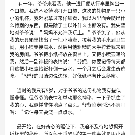
有一年，爷爷来看我，他一进门便从行李里掏出一
个口袋。我迫不及待地打开口袋，这次的礼物是一只小
小的纸杯，我赶紧拿过来仔细看，我以为里面会爬出什
么特别的东西，但是除了土以外什么也都没有。我失望
地对爷爷说：＂妈妈不允许我玩土。＂爷爷笑了，他从
我的玩具箱里找出了一把小喷壶，拉着我的手来到卫生
间，用小喷壶接满水，然后用他粗糙的大手拉着我来到
我的房间。爷爷把小纸杯放在窗台上，又把小喷壶递给
我，然后一副神秘的表情说：＂芬妮，你要记得每天都
用这把小喷壶给纸杯倒一点水，一个月之后会发生奇迹
噢。＂爷爷的眼睛边说边转，好像纸杯有什么秘密。
当时的我只有5岁，对于爷爷的这份礼物我有些似
懂非懂。但爷爷的表情和举动那么神秘，一下子抓住了
我的心，我似懂非懂地点了点头。爷爷临走时还不忘叮
嘱：＂记住每天要浇一点点水。＂
最开始，在好奇心的驱使下，我迫不及待地想揭开
纸杯里的秘密，所以每天睡醒后的第一件事就是用小喷