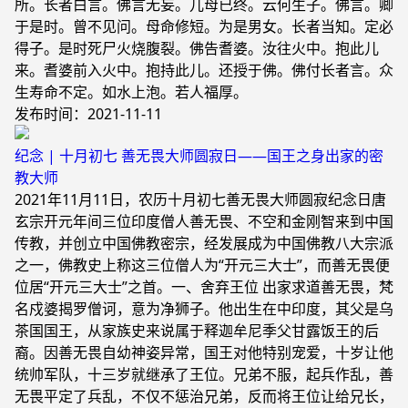
所。长者白言。佛言无妄。儿母已终。云何生子。佛言。卿
于是时。曾不见问。母命修短。为是男女。长者当知。定必
得子。是时死尸火烧腹裂。佛告耆婆。汝往火中。抱此儿
来。耆婆前入火中。抱持此儿。还授于佛。佛付长者言。众
生寿命不定。如水上泡。若人福厚。
发布时间：2021-11-11
纪念 | 十月初七 善无畏大师圆寂日——国王之身出家的密
教大师
2021年11月11日，农历十月初七善无畏大师圆寂纪念日唐
玄宗开元年间三位印度僧人善无畏、不空和金刚智来到中国
传教，并创立中国佛教密宗，经发展成为中国佛教八大宗派
之一，佛教史上称这三位僧人为“开元三大士”，而善无畏便
位居“开元三大士”之首。一、舍弃王位 出家求道善无畏，梵
名戍婆揭罗僧诃，意为净狮子。他出生在中印度，其父是乌
茶国国王，从家族史来说属于释迦牟尼季父甘露饭王的后
裔。因善无畏自幼神姿异常，国王对他特别宠爱，十岁让他
统帅军队，十三岁就继承了王位。兄弟不服，起兵作乱，善
无畏平定了兵乱，不仅不惩治兄弟，反而将王位让给兄长，