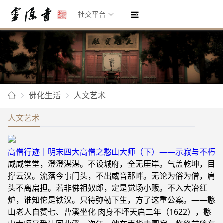
社交平台
佛化生活
人文艺术
人文艺术
高僧行迹｜明末四大高僧之憨山大师（下）——示寂与不朽
威威堂堂，澄澄湛湛。不设城府，全无厓岸。气盖乾坤，目
撑云汉。流落今事门头，不出威音那畔。无论为俗为僧，肩
头不离扁担。若非佛祖奴郎，定是觉场小贩。不入大冶红
炉，谁知佗是铁汉。只待弥勒下生，方了这重公案。——憨
山老人自赞七、曹溪坐化 肉身不坏天启二年（1622），憨