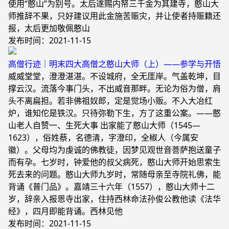
使用“憨山”为别号。太后遂赐内帑三千金为其建寺，憨山大
师推辞不果，只好建议用此金施苦赈灾，并让使者持赈籍还
报，太后更加敬佩憨山
发布时间：2021-11-15
高僧行迹｜明末四大高僧之憨山大师（上）——参学与开悟
威威堂堂，澄澄湛湛。不设城府，全无厓岸。气盖乾坤，目
撑云汉。流落今事门头，不出威音那畔。无论为俗为僧，肩
头不离扁担。若非佛祖奴郎，定是觉场小贩。不入大冶红
炉，谁知佗是铁汉。只待弥勒下生，方了这重公案。——憨
山老人自赞一、生死大事 出家能了憨山大师（1545—
1623），俗姓蔡，名德清，字澄印，全椒人（今属安
徽）。父母均为虔诚的佛教徒，因梦见观世音菩萨抱送童子
而有孕。七岁时，钟爱他的叔父病死，憨山大师开始思索生
死去来的问题。憨山大师九岁时，常随母亲至寺院礼佛，能
背诵《普门品》。嘉靖三十六年（1557），憨山大师十二
岁，辞亲入报恩寺出家，住持西林命法孙俊公教他读《法华
经》，四月即能背诵。西林见他
发布时间：2021-11-15