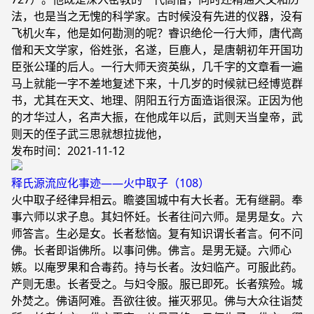
法，也是当之无愧的科学家。古时候没有先进的仪器，没有
飞机火车，他是如何勘测的呢？睿识绝伦一行大师，唐代高
僧和天文学家，俗姓张，名遂，巨鹿人，是唐朝初年开国功
臣张公瑾的后人。一行大师天资英纵，几千字的文章看一遍
马上就能一字不差地复述下来，十几岁的时候就已经博览群
书，尤其在天文、地理、阴阳五行方面造诣很深。正因为他
的才华过人，名声大振，在他成年以后，武则天当皇帝，武
则天的侄子武三思就想拉拢他，
发布时间：2021-11-12
释氏源流应化事迹——火中取子（108）
火中取子经律异相云。瞻婆国城中有大长者。无有继嗣。奉
事六师以求子息。其妇怀妊。长者往问六师。是男是女。六
师答言。生必是女。长者愁恼。复有知识谓长者言。何不问
佛。长者即诣佛所。以事问佛。佛言。是男无疑。六师心
嫉。以庵罗果和合毒药。持与长者。汝妇临产。可服此药。
产则无患。长者受之。与妇令服。服已即死。长者殡殓。城
外焚之。佛语阿难。吾欲往彼。摧灭邪见。佛与大众往诣焚