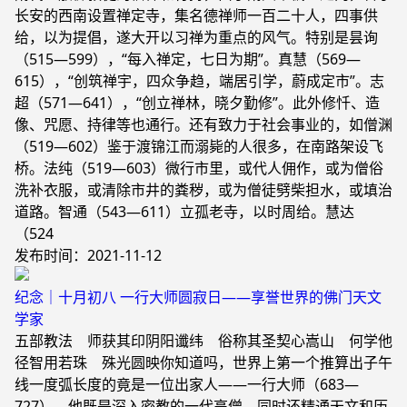
长安的西南设置禅定寺，集名德禅师一百二十人，四事供
给，以为提倡，遂大开以习禅为重点的风气。特别是昙询
（515—599），“每入禅定，七日为期”。真慧（569—
615），“创筑禅宇，四众争趋，端居引学，蔚成定市”。志
超（571—641），“创立禅林，晓夕勤修”。此外修忏、造
像、咒愿、持律等也通行。还有致力于社会事业的，如僧渊
（519—602）鉴于渡锦江而溺毙的人很多，在南路架设飞
桥。法纯（519—603）微行市里，或代人佣作，或为僧俗
洗补衣服，或清除市井的粪秽，或为僧徒劈柴担水，或填治
道路。智通（543—611）立孤老寺，以时周给。慧达
（524
发布时间：2021-11-12
纪念｜十月初八 一行大师圆寂日——享誉世界的佛门天文
学家
五部教法 师获其印阴阳谶纬 俗称其圣契心嵩山 何学他
径智用若珠 殊光圆映你知道吗，世界上第一个推算出子午
线一度弧长度的竟是一位出家人——一行大师（683—
727）。他既是深入密教的一代高僧，同时还精通天文和历