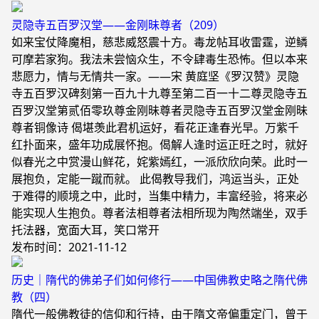
灵隐寺五百罗汉堂——金刚昧尊者（209）
如来宝仗降魔相，慈悲威怒震十方。毒龙帖耳收雷霆，逆鳞
可摩若家狗。我法未尝恼众生，不令肆毒生恐怖。但以本来
悲愿力，情与无情共一家。——宋 黄庭坚《罗汉赞》灵隐
寺五百罗汉碑刻第一百九十九尊至第二百一十二尊灵隐寺五
百罗汉堂第贰佰零玖尊金刚昧尊者灵隐寺五百罗汉堂金刚昧
尊者铜像诗 偈堪羡此君机运好，看花正逢春光早。万紫千
红扑面来，盛年功成展怀抱。偈解人逢时运正旺之时，就好
似春光之中赏漫山鲜花，姹紫嫣红，一派欣欣向荣。此时一
展抱负，定能一蹴而就。 此偈教导我们，鸿运当头，正处
于难得的顺境之中，此时，当集中精力，丰富经验，将来必
能实现人生抱负。尊者法相尊者法相所现为陶然端坐，双手
托法器，宽面大耳，笑口常开
发布时间：2021-11-12
​历史｜隋代的佛弟子们如何修行——中国佛教史略之隋代佛
教（四）
隋代一般佛教徒的信仰和行持，由于隋文帝偏重定门，曾于