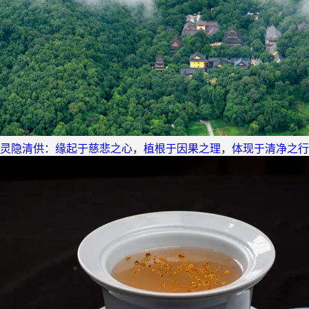
灵隐清供：缘起于慈悲之心，植根于因果之理，体现于清净之行