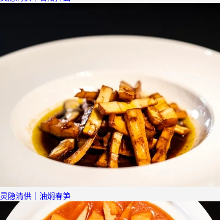
灵隐清供｜油焖春笋