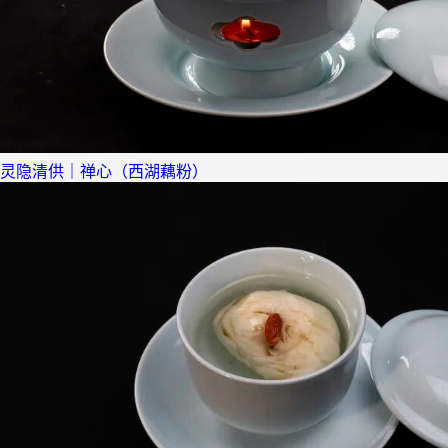
灵隐清供｜禅心（西湖藕粉）