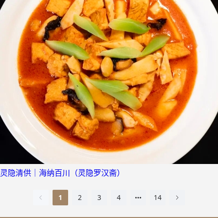
灵隐清供｜海纳百川（灵隐罗汉斋）
1
2
3
4
14